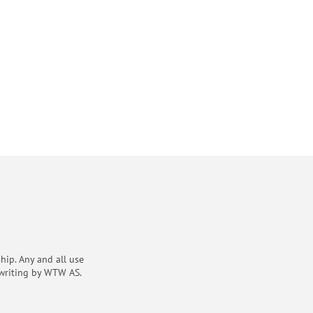
ip. Any and all use
 writing by WTW AS.