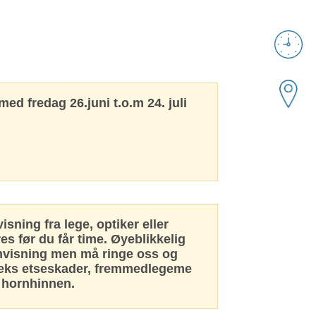
 fredag 26.juni t.o.m 24. juli
sning fra lege, optiker eller
es før du får time. Øyeblikkelig
envisning men må ringe oss og
 f.eks etseskader, fremmedlegeme
i hornhinnen.