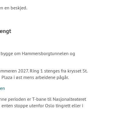
n en beskjed.
tengt
al bygge om Hammersborgtunnelen og
mmeren 2027. Ring 1 stenges fra krysset St.
o Plaza i øst mens arbeidene pågår.
sen
nne perioden er T-bane til Nasjonalteateret
an enten stoppe utenfor Oslo tingrett eller i