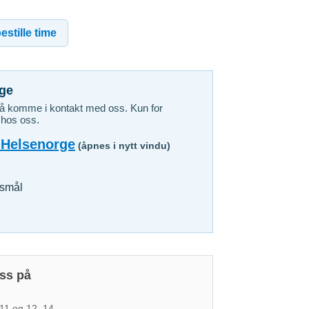
estille time
rge
å komme i kontakt med oss. Kun for
 hos oss.
 Helsenorge
(åpnes i nytt vindu)
rsmål
ss på
–11 og 12–14