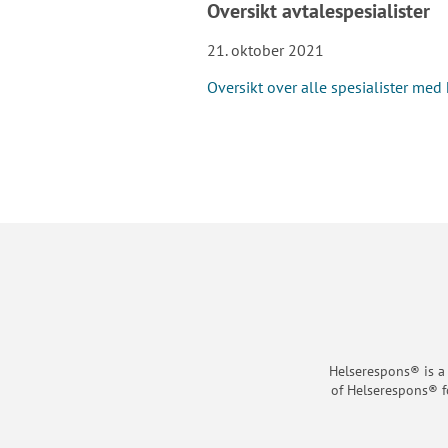
Oversikt avtalespesialister
21. oktober 2021
Oversikt over alle spesialister me
Helserespons® is a
of Helserespons® f