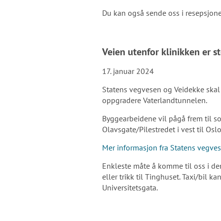
Du kan også sende oss i resepsjone
Veien utenfor klinikken er s
17. januar 2024
Statens vegvesen og Veidekke sk
oppgradere Vaterlandtunnelen.
Byggearbeidene vil pågå frem til so
Olavsgate/Pilestredet i vest til Osl
Mer informasjon fra Statens vegve
Enkleste måte å komme til oss i de
eller trikk til Tinghuset. Taxi/bil k
Universitetsgata.